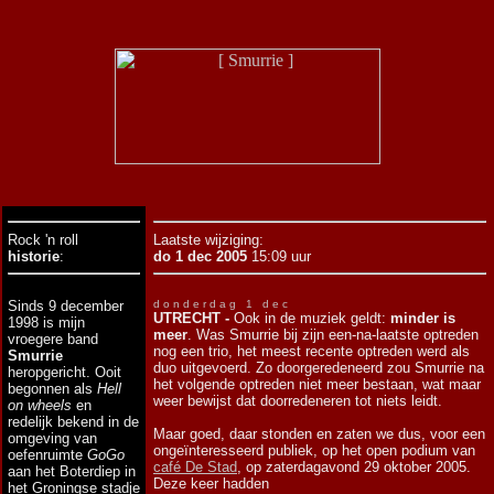
Rock 'n roll
Laatste wijziging:
historie
:
do 1 dec 2005
15:09 uur
Sinds 9 december
d o n d e r d a g 1 d e c
UTRECHT -
Ook in de muziek geldt:
minder is
1998 is mijn
meer
. Was Smurrie bij zijn een-na-laatste optreden
vroegere band
nog een trio, het meest recente optreden werd als
Smurrie
duo uitgevoerd. Zo doorgeredeneerd zou Smurrie na
heropgericht. Ooit
het volgende optreden niet meer bestaan, wat maar
begonnen als
Hell
weer bewijst dat doorredeneren tot niets leidt.
on wheels
en
redelijk bekend in de
Maar goed, daar stonden en zaten we dus, voor een
omgeving van
ongeïnteresseerd publiek, op het open podium van
oefenruimte
GoGo
café De Stad
, op zaterdagavond 29 oktober 2005.
aan het Boterdiep in
Deze keer hadden
het Groningse stadje