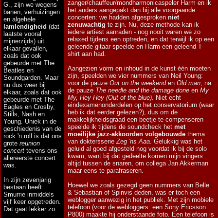
zanger/chauffeur/mondharmonicaspeler Harm en ik
G., zijn we wegens
het anders aangepakt dan bij alle voorgaande
banen, verhuizingen
concerten: we hadden afgesproken
niet
en algehele
zenuwachtig
te zijn. Nu, deze methode kan ik
lamlendigheid
(dat
iedere artiest aanraden - nog nooit waren we zo
laatste vooral
relaxed tijdens een optreden, en dat terwijl ik op een
mijnerzijds) uit
geleende gitaar speelde en Harm een geleend T-
elkaar gevallen,
shirt aan had.
zoals dat ook
gebeurde met The
Aangezien vorm en inhoud in de kunst één moeten
Beatles en
zijn, speelden we vier nummers van Neil Young:
Soundgarden. Maar
voor de pauze
Out on the weekend
en
Old man
, na
nu dus weer bij
de pauze
The needle and the damage done
en
My
elkaar, zoals dat ook
My, Hey Hey (Out of the blue)
. Niet echt
gebeurde met The
eindexamenonderdelen op het conservatorium (waar
Eagles en Crosby,
heb ik dat eerder gelezen?), dus om de
Stills, Nash en
makkelijkheidsgraad een beetje te compenseren
Young. Uniek in de
speelde ik tijdens de soundcheck het
met
geschiedenis van de
moeilijke jazz-akkoorden volgebouwde
thema
rock 'n roll is dat ons
van doktersserie
Zeg 'ns Aaa
. Gelukkig was het
grote
reunion
geluid al goed afgesteld nog voordat ik bij de solo
concert
tevens ons
kwam, want bij dat gedeelte komen mijn vingers
allereerste concert
altijd tussen de snaren, om collega Jan Akkerman
was.
maar eens te parafraseren.
In zijn zevenjarig
Hoewel we zoals gezegd geen nummers van Belle
bestaan heeft
& Sebastian of Spinvis deden, was er toch een
Smurrie inmiddels
weblogger aanwezig in het publiek. Met zijn mobiele
vijf keer opgetreden.
telefoon (voor de webloggers: een Sony Ericsson
Dat gaat lekker zo.
P800) maakte hij onderstaande foto. Een telefoon is