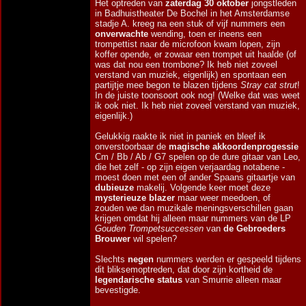
Het optreden van
zaterdag 30 oktober
jongstleden
in Badhuistheater De Bochel in het Amsterdamse
stadje A. kreeg na een stuk of vijf nummers een
onverwachte
wending, toen er ineens een
trompettist naar de microfoon kwam lopen, zijn
koffer opende, er zowaar een trompet uit haalde (of
was dat nou een trombone? Ik heb niet zoveel
verstand van muziek, eigenlijk) en spontaan een
partijtje mee begon te blazen tijdens
Stray cat strut
!
In de juiste toonsoort ook nog! (Welke dat was weet
ik ook niet. Ik heb niet zoveel verstand van muziek,
eigenlijk.)
Gelukkig raakte ik niet in paniek en bleef ik
onverstoorbaar de
magische akkoordenprogessie
Cm / Bb / Ab / G7 spelen op de dure gitaar van Leo,
die het zelf - op zijn eigen verjaardag notabene -
moest doen met een of ander Spaans gitaartje van
dubieuze
makelij. Volgende keer moet deze
mysterieuze blazer
maar weer meedoen, of
zouden we dan muzikale meningsverschillen gaan
krijgen omdat hij alleen maar nummers van de LP
Gouden Trompetsuccessen
van
de Gebroeders
Brouwer
wil spelen?
Slechts
negen
nummers werden er gespeeld tijdens
dit bliksemoptreden, dat door zijn kortheid de
legendarische status
van Smurrie alleen maar
bevestigde.