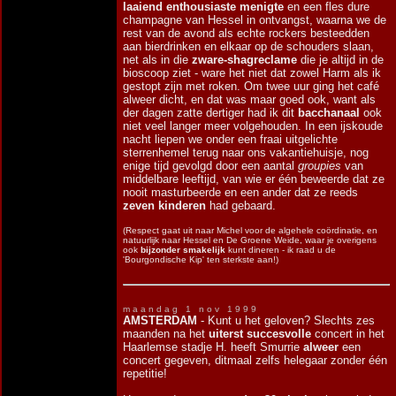
laaiend enthousiaste menigte
en een fles dure
champagne van Hessel in ontvangst, waarna we de
rest van de avond als echte rockers besteedden
aan bierdrinken en elkaar op de schouders slaan,
net als in die
zware-shagreclame
die je altijd in de
bioscoop ziet - ware het niet dat zowel Harm als ik
gestopt zijn met roken. Om twee uur ging het café
alweer dicht, en dat was maar goed ook, want als
der dagen zatte dertiger had ik dit
bacchanaal
ook
niet veel langer meer volgehouden. In een ijskoude
nacht liepen we onder een fraai uitgelichte
sterrenhemel terug naar ons vakantiehuisje, nog
enige tijd gevolgd door een aantal
groupies
van
middelbare leeftijd, van wie er één beweerde dat ze
nooit masturbeerde en een ander dat ze reeds
zeven kinderen
had gebaard.
(Respect gaat uit naar Michel voor de algehele coördinatie, en
natuurlijk naar Hessel en De Groene Weide, waar je overigens
ook
bijzonder smakelijk
kunt dineren - ik raad u de
'Bourgondische Kip' ten sterkste aan!)
m a a n d a g 1 n o v 1 9 9 9
AMSTERDAM
- Kunt u het geloven? Slechts zes
maanden na het
uiterst succesvolle
concert in het
Haarlemse stadje H. heeft Smurrie
alweer
een
concert gegeven, ditmaal zelfs helegaar zonder één
repetitie!