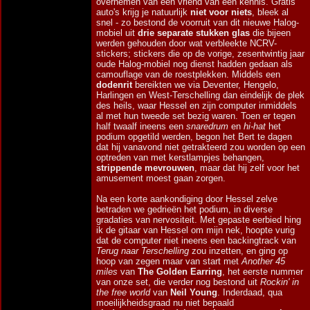
overnemen van een vriend van een kennis. Gratis
auto's krijg je natuurlijk
niet voor niets
, bleek al
snel - zo bestond de voorruit van dit nieuwe Halog-
mobiel uit
drie separate stukken glas
die bijeen
werden gehouden door wat verbleekte NCRV-
stickers; stickers die op de vorige, zesentwintig jaar
oude Halog-mobiel nog dienst hadden gedaan als
camouflage van de roestplekken. Middels een
dodenrit
bereikten we via Deventer, Hengelo,
Harlingen en West-Terschelling dan eindelijk de plek
des heils, waar Hessel en zijn computer inmiddels
al met hun tweede set bezig waren. Toen er tegen
half twaalf ineens een
snaredrum
en
hi-hat
het
podium opgetild werden, begon het Bert te dagen
dat hij vanavond niet getrakteerd zou worden op een
optreden van met kerstlampjes behangen,
strippende mevrouwen
, maar dat hij zelf voor het
amusement moest gaan zorgen.
Na een korte aankondiging door Hessel zelve
betraden we gedrieën het podium, in diverse
gradaties van nervositeit. Met gepaste eerbied hing
ik de gitaar van Hessel om mijn nek, hoopte vurig
dat de computer niet ineens een backingtrack van
Terug naar Terschelling
zou inzetten, en ging op
hoop van zegen maar van start met
Another 45
miles
van
The Golden Earring
, het eerste nummer
van onze set, die verder nog bestond uit
Rockin' in
the free world
van
Neil Young
. Inderdaad, qua
moeilijkheidsgraad nu niet bepaald