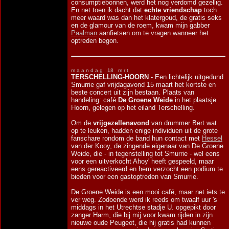
consumptiebonnen, werd het nog verdomd gezellig.
En net toen ik dacht dat
echte vriendschap
toch
meer waard was dan het klatergoud, de gratis seks
en de glamour van de roem, kwam mijn gabber
Paalman
aanfietsen om te vragen wanneer het
optreden begon.
m a a n d a g 18 m r t
TERSCHELLING-HOORN
- Een lichtelijk uitgedund
Smurrie gaf vrijdagavond 15 maart het kortste en
beste concert uit zijn bestaan. Plaats van
handeling: café
De Groene Weide
in het plaatsje
Hoorn, gelegen op het eiland Terschelling.
Om de
vrijgezellenavond
van drummer Bert wat
op te leuken, hadden enige individuen uit de grote
fanschare rondom de band hun contact met
Hessel
van der Kooy, de zingende eigenaar van De Groene
Weide, die - in tegenstelling tot Smurrie - wel eens
voor een uitverkocht Ahoy' heeft gespeeld, maar
eens gereactiveerd en hem verzocht een podium te
bieden voor een gastoptreden van Smurrie.
De Groene Weide is een mooi café, maar net iets te
ver weg. Zodoende werd ik reeds om twaalf uur 's
middags in het Utrechtse stadje U. opgepikt door
zanger Harm, die bij mij voor kwam rijden in zijn
nieuwe oude Peugeot, die hij gratis had kunnen