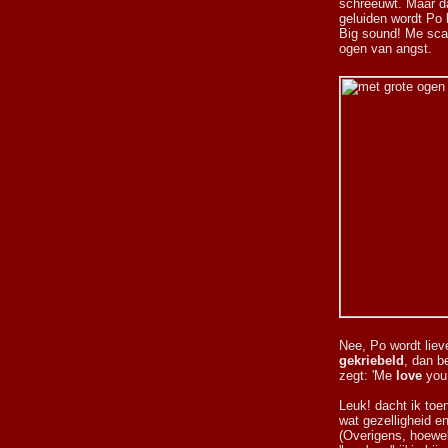
schreeuwt. Maar da
geluiden wordt Po 
Big sound! Me scar
ogen van angst.
Nee, Po wordt liev
gekriebeld
, dan b
zegt: 'Me
love
you!
Leuk! dacht ik toe
wat gezelligheid 
(Overigens, hoewel