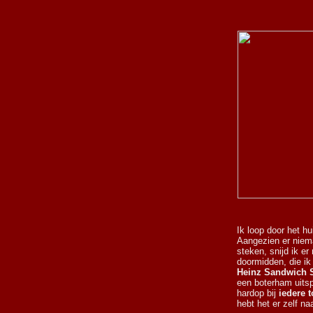
Ik loop door het h
Aangezien er niema
steken, snijd ik e
doormidden, die i
Heinz Sandwich 
een boterham uitspr
hardop bij
iedere 
hebt het er zelf na