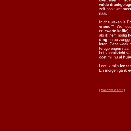
overtreffen in het 
wilde drankgelag
zelf nooit wat meem
naar.
In drie weken is P
vriend™
. We houd
en
zwarte koffie
),
als ik hem nodig 
ding
en op zangge
leren. Deze week m
terugbrengen naar
het vooruitzicht va
doet mij nu al
huiv
Laat ik mijn
lenze
En morgen ga ik
e
[
Maar wat is het?
]