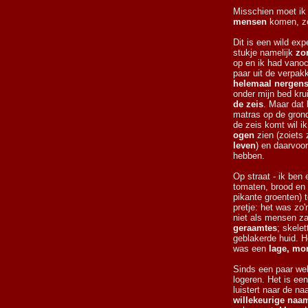
Misschien moet ik
mensen
komen, zo
Dit is een wild exp
stukje namelijk
zo
op en ik had vano
paar uit de verpakk
helemaal nergen
onder mijn bed kr
de zeis
. Maar dat 
matras op de gron
de zeis komt wil 
ogen
zien (zoiets 
leven
) en daarvoor
hebben.
Op straat - ik ben
tomaten, brood en
pikante groenten) 
pretje: het was zo
niet als mensen z
geraamtes
; skele
geblakerde huid. H
was een
lage, mo
Sinds een paar we
logeren. Het is een
luistert naar de n
willekeurige naa