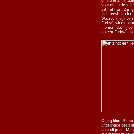
drinkend zit hij da
voor me in de stij
uit het hart
. Zijn 
ziel, terwijl ik nie
Waarschijnlijk een
Furby® wiens batter
moment dat hij een
op een Furby®-tjik
Graag klimt Po op 
uitgebreide gespr
daar altijd zit. Me