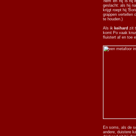
'hem' en 'hij' is hi
geslacht: als hij n
krijgt roept hij 'Bo
grappen vertellen
te houden.)
Als ik
keihard
zit 
komt Po vaak knus
fluistert af en toe
En soms, als de sc
andere, duistere k